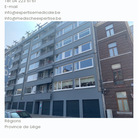
Tél:
04 223 51 61
E-mail
info@expertisemedicale.be
Info@medischeexpertise.be
Régions
Province de Liège