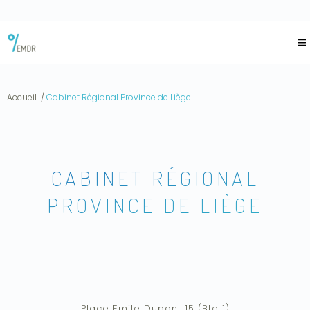
Aller
au
contenu
principal
Accueil
Cabinet Régional Province de Liège
You
are
here
CABINET RÉGIONAL
PROVINCE DE LIÈGE
Place Emile Dupont 15 (Bte 1)