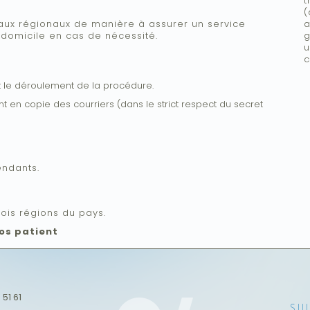
t
(
ux régionaux de manière à assurer un service
a
 domicile en cas de nécessité.
g
u
c
t le déroulement de la procédure.
t en copie des courriers (dans le strict respect du secret
ndants.
ois régions du pays.
os patient
 51 61
SU