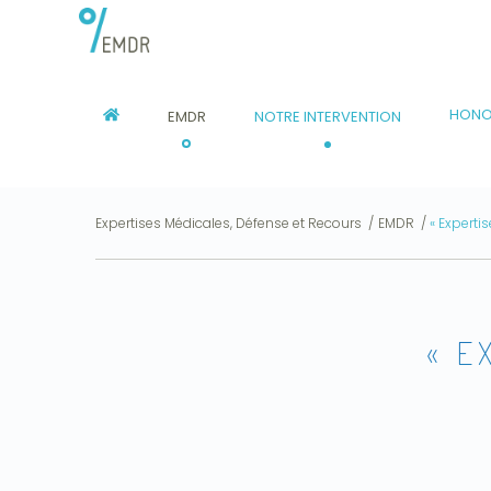
Aller
au
contenu
principal
HONO
EMDR
NOTRE INTERVENTION
NAVIGATION
PRINCIPALE
Expertises Médicales, Défense et Recours
EMDR
« Experti
You
are
here
« E