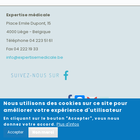
Expertise médicale
Place Emile Dupont, 15
4000
Liège
-
Belgique
Téléphone
04 223 51 61
Fax
04 222 19 33
info@expertisemedicale.be
SUIVEZ-NOUS SUR
Facebook
Messenger
PARTAGEZ-NOUS VIA
Nous utilisons des cookies sur ce site pour
améliorer votre expérience d'utilisateur
© 2026 Expertises Médicales, Défense et Recours
En cliquant sur le bouton "Accepter", vous nous
Plus d'infos
donnez votre accord.
Website by
Visible
Accepter
Non merci
Vie privée