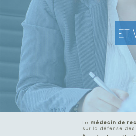
ET 
Le
médecin de re
sur la défense des 