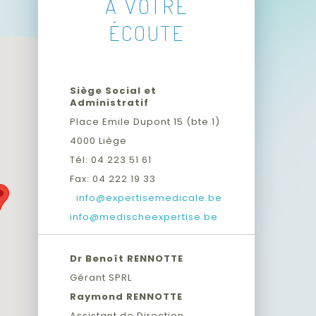
À VOTRE
ÉCOUTE
Siège Social et
Administratif
Place Emile Dupont 15 (bte 1)
4000 Liège
Tél: 04 223 51 61
Fax: 04 222 19 33
info@expertisemedicale.be
info@medischeexpertise.be
Dr Benoît RENNOTTE
Gérant SPRL
Raymond RENNOTTE
Assistant de Direction