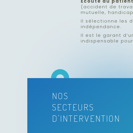
Écoute du patien
(accident de travai
mutuelle, handicap
Il sélectionne les 
indépendance.
Il est le garant d’
indispensable pou
NOS
SECTEURS
NOS
D'INTERVENTION
SECTEURS
D'INTERVENTION